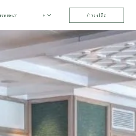
TH
เชฟของเรา
สำรองโต๊ะ