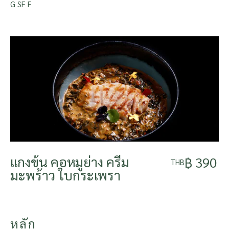
G SF F
แกงข้น คอหมูย่าง ครีม
฿ 390
THB
มะพร้าว ใบกระเพรา
หลัก