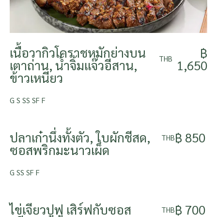
เนื้อวากิวโคราชหมักย่างบน
฿
THB
เตาถ่าน, น้ำจิ้มแจ๊วอีสาน,
1,650
ข้าวเหนียว
G S SS SF F
ปลาเก๋านึ่งทั้งตัว, ใบผักชีสด,
฿ 850
THB
ซอสพริกมะนาวเผ็ด
G SS SF F
ไข่เจียวปูฟู เสิร์ฟกับซอส
฿ 700
THB