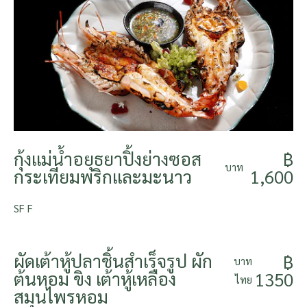
กุ้งแม่น้ำอยุธยาปิ้งย่างซอส
฿
บาท
กระเทียมพริกและมะนาว
1,600
SF F
ผัดเต้าหู้ปลาชิ้นสำเร็จรูป ผัก
฿
บาท
ต้นหอม ขิง เต้าหู้เหลือง
1350
ไทย
สมุนไพรหอม