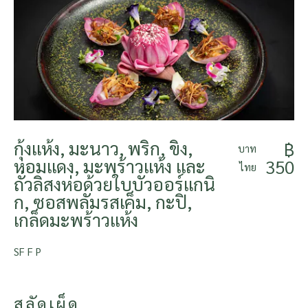
กุ้งแห้ง, มะนาว, พริก, ขิง,
฿
บาท
หอมแดง, มะพร้าวแห้ง และ
350
ไทย
ถั่วลิสงห่อด้วยใบบัวออร์แกนิ
ก, ซอสพลัมรสเค็ม, กะปิ,
เกล็ดมะพร้าวแห้ง
SF F P
สลัดเผ็ด