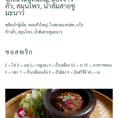
คั่ว, สมุนไพร, น้ำส้มสายชู
มะนาว
สลัดเต้าหู้เผ็ด, หอมหัวใหญ่, ใบสะระแหน่สด, แป้ง
ข้าวคั่ว, สมุนไพร, น้ำส้มสายชูมะนาว
ซอสพริก
E = ไข่ D = นม G = กลูเตน S = ถั่วเหลือง SS = งา SF = อาหารทะเล
F = ปลา T = ถั่วเปลือกแข็ง P = ถั่วลิสง V = มังสวิรัติ VG = เจ