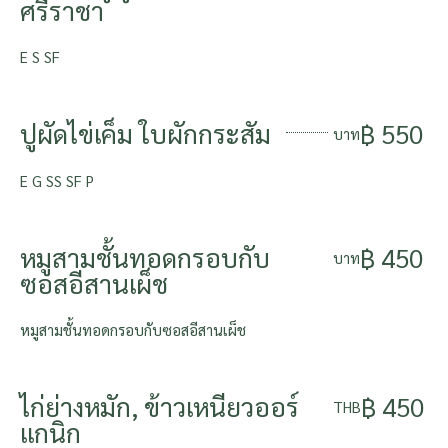
ศรีราชา
E S SF
ปูผัดไข่เค็ม ใบผักกระสัม
฿ 550
บาท
E G SS SF P
หมูสามชั้นทอดกรอบกับ
฿ 450
บาท
ซอสอีสานเผ็ช
หมูสามชั้นทอดกรอบกับซอสอีสานเผ็ช
ไก่ย่างหมัก, ข้าวเหนียวออร์
฿ 450
THB
แกนิก