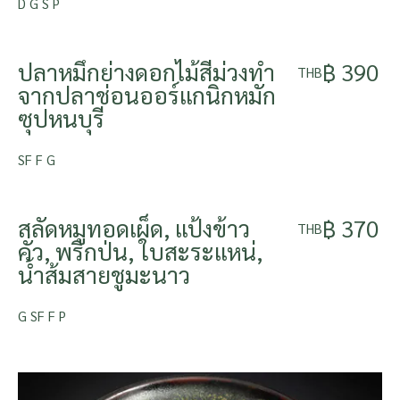
D G S P
ปลาหมึกย่างดอกไม้สีม่วงทำ
฿ 390
THB
จากปลาช่อนออร์แกนิกหมัก
ซุปหนบุรี
SF F G
สลัดหมูทอดเผ็ด, แป้งข้าว
฿ 370
THB
คั่ว, พริกป่น, ใบสะระแหน่,
น้ำส้มสายชูมะนาว
G SF F P