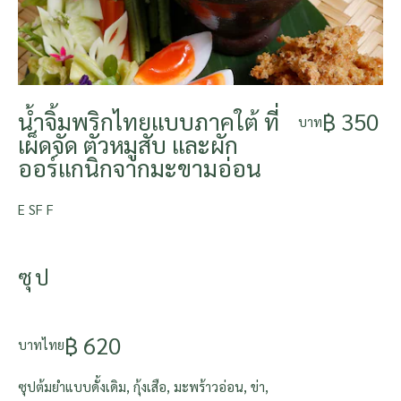
น้ำจิ้มพริกไทยแบบภาคใต้ ที่
฿ 350
บาท
เผ็ดจัด ตัวหมูสับ และผัก
ออร์แกนิกจากมะขามอ่อน
E SF F
ซุป
฿ 620
บาทไทย
ซุปต้มยำแบบดั้งเดิม, กุ้งเสือ, มะพร้าวอ่อน, ข่า,