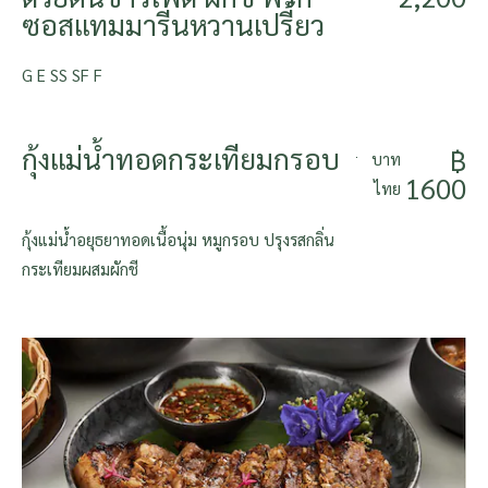
ซอสแทมมารีนหวานเปรี้ยว
G E SS SF F
กุ้งแม่น้ำทอดกระเทียมกรอบ
฿
บาท
1600
ไทย
กุ้งแม่น้ำอยุธยาทอดเนื้อนุ่ม หมูกรอบ ปรุงรสกลิ่น
กระเทียมผสมผักชี