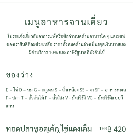
เมนูอาหารจานเดี่ยว
โปรดแจ้งเกี่ยวกับอาการแพ้หรือข้อกำหนดด้านอาหารใด ๆ และเชฟ
ของเรายินดีที่จะช่วยเหลือ ราคาทั้งหมดด้านล่างเป็นสกุลเงินบาทและ
มีค่าบริการ 10% และภาษีรัฐบาลที่บังคับใช้
ของว่าง
E = ไข่ D = นม G = กลูเตน S = ถั่วเหลือง SS = งา SF = อาหารทะเล
F= ปลา T = ถั่วต้นไม้ P = ถั่วลิสง V - มังสวิรัติ VG = มังสวิรัติแบบวี
แกน
ทอดปลาทอดเค้ก ไข่แดงเค็ม
฿ 420
THB