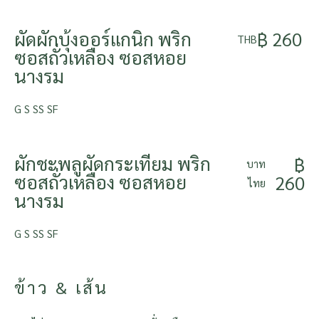
ผัดผักบุ้งออร์แกนิก พริก
฿ 260
THB
ซอสถั่วเหลือง ซอสหอย
นางรม
G S SS SF
ผักชะพลูผัดกระเทียม พริก
฿
บาท
ซอสถั่วเหลือง ซอสหอย
260
ไทย
นางรม
G S SS SF
ข้าว & เส้น