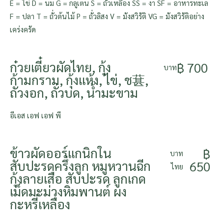
E = ไข่ D = นม G = กลูเตน S = ถั่วเหลือง SS = งา SF = อาหารทะเล
F = ปลา T = ถั่วต้นไม้ P = ถั่วลิสง V = มังสวิรัติ VG = มังสวิรัติอย่าง
เคร่งครัด
ก๋วยเตี๋ยวผัดไทย, กุ้ง
฿ 700
บาท
ก้ามกราม, กุ้งแห้ง, ไข่, ช葚,
ถั่วงอก, ถั่วบด, น้ำมะขาม
อีเอส เอฟ เอฟ พี
ข้าวผัดออร์แกนิกใน
฿
บาท
สับปะรดครึ่งลูก หมูหวานฉีก
650
ไทย
กุ้งลายเสือ สับปะรด ลูกเกด
เม็ดมะม่วงหิมพานต์ ผง
กะหรี่เหลือง