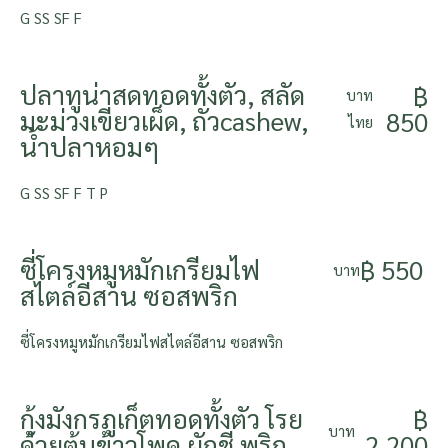
G SS SF F
ปลาทูน่าสดทอดทั้งตัว, สลัด
฿
บาท
มะม่วงเขียวเผ็ด, ถั่วcashew,
850
ไทย
น้ำปลาหอมๆ
G SS SF F T P
ซี่โครงหมูหมักเกรียมไฟ
฿ 550
บาท
สไตล์อีสาน ซอสพริก
ซี่โครงหมูหมักเกรียมไฟสไตล์อีสาน ซอสพริก
กุ้งมังกรภูเก็ตทอดทั้งตัว โรย
฿
บาท
ด้วยต้นข้าวโพด ผักชี พริก
2,200