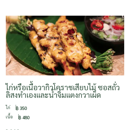
ไก่หรือเนื้อวากิวโคราชเสียบไม้ ซอสถั่ว
ลิสงทำเองและน้ำจิ้มแตงกวาเผ็ด
ไก่
฿ 350
เนื้อ
฿ 480