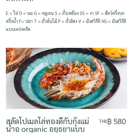
E = ไข่ D = นม G = กลูเตน S = ถั่วเหลือง SS = งา SF = สัตว์ครึ่งบก
ครึ่งน้ำ F= ปลา T = ถั่วต้นไม้ P = ถั่วลิสง V = มังสวิรัติ VG = มังสวิรัติ
แบบเคร่งครัด
สลัดโปเมลโล่ทองดีกับกุ้งแม่
฿ 580
THB
น้ำอ organic อยุธยาแบบ