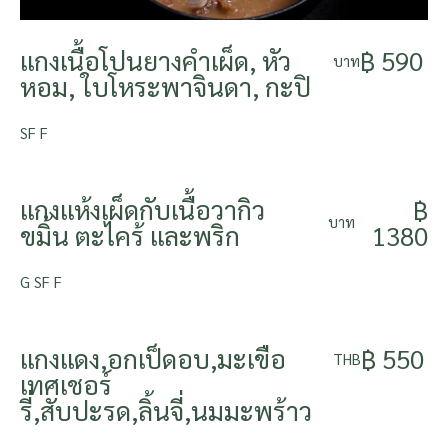
แกงเนื้อโปนยางคำเผ็ด, หัว
฿ 590
บาท
หอม, ใบโหระพาจินดา, กะปิ
SF F
แกงแห้งเผ็ดกับเนื้อวากิว
฿
บาท
ขมิ้น ตะไคร้ และพริก
1380
G SF F
แกงแดง,อกเป็ดอบ,มะเขือ
฿ 550
THB
เทศเชอร์
รี่,สับปะรด,ลิ้นจี่,นมมะพร้าว