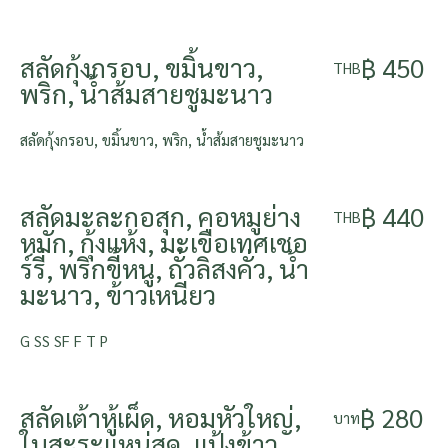
สลัดกุ้งกรอบ, ขมิ้นขาว,
฿ 450
THB
พริก, น้ำส้มสายชูมะนาว
สลัดกุ้งกรอบ, ขมิ้นขาว, พริก, น้ำส้มสายชูมะนาว
สลัดมะละกอสุก, คอหมูย่าง
฿ 440
THB
หมัก, กุ้งแห้ง, มะเขือเทศเชอ
ร์รี่, พริกขี้หนู, ถั่วลิสงคั่ว, น้ำ
มะนาว, ข้าวเหนียว
G SS SF F T P
สลัดเต้าหู้เผ็ด, หอมหัวใหญ่,
฿ 280
บาท
ใบสะระแหน่สด, แป้งข้าว