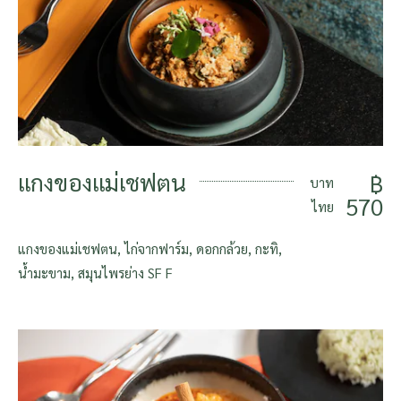
แกงของแม่เชฟตน
฿
บาท
570
ไทย
แกงของแม่เชฟตน, ไก่จากฟาร์ม, ดอกกล้วย, กะทิ,
น้ำมะขาม, สมุนไพรย่าง SF F