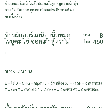
ข้าวผัดออร์แกนิกในสับปะรดครึ่งลูก หมูหวานฉีก กุ้ง
ลายเสือ สับปะรด ลูกเกด เม็ดมะม่วงหิมพานต์ ผง
กะหรี่เหลือง
ข้าวผัดออร์แกนิก เนื้อหมูคุ
฿
บาท
โรบูตะ ไข่ ซอสเต้าหู้หวาน
450
ไทย
E
ของหวาน
E = ไข่ D = นม G = กลูเตน S = ถั่วเหลือง SS = งา SF = อาหารทะเล
F = ปลา T = ถั่วต้นไม้ P = ถั่วลิสง V = มังสวิรัติ VG = มังสวิรัตินิยม