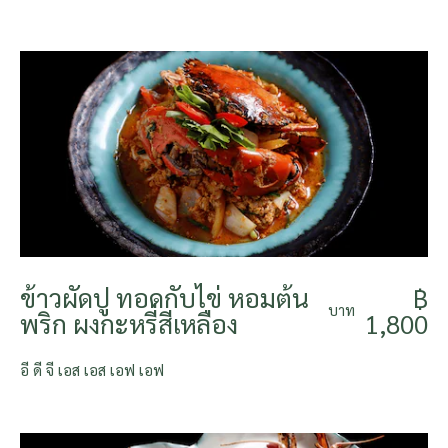
ข้าวผัดปู ทอดกับไข่ หอมต้น
฿
บาท
พริก ผงกะหรี่สีเหลือง
1,800
อี ดี จี เอส เอส เอฟ เอฟ