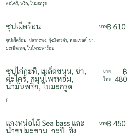
ตะไคร้, พริก, ใบมะกรูด
ซุปเผ็ดร้อน
฿ 610
บาท
ซุปเผ็ดร้อน, ปลากะพง, กุ้งมังกรดำ, หอยเชลล์, ข่า,
มะเขือเทศ, ใบโหระพาร้อน
ซุปไก่กะทิ, เมล็ดขนุน, ข่า,
฿
บาท
ตะไคร้, สมุนไพรหอม,
480
ไทย
น้ำมันพริก, ใบมะกรูด
F
แกงหน่อไม้ Sea bass และ
฿ 450
บาท
น้ำซุปมะขาม, กะปิ, ขิง