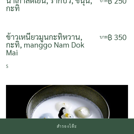
น้ำเกาลัดเย็น, รากบัว, ขนุน,
฿ 250
บาท
กะทิ
ข้าวเหนียวมูนกะทิหวาน,
฿ 350
บาท
กะทิ, manggo Nam Dok
Mai
S
สำรองโต๊ะ