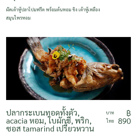
ผัดเต้าหู้ปลาโปมฟรีต พร้อมต้นหอม ขิง เต้าหู้เหลือง
สมุนไพรหอม
ปลากระเบนทอดทั้งตัว,
฿
บาท
acacia หอม, ใบผักชี, พริก,
890
ไทย
ซอส tamarind เปรี้ยวหวาน