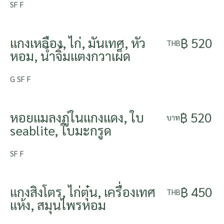
SF F
แกงเหลือง, ไก่, มันเทศ, หัว
฿ 520
THB
หอม, น้ำจิ้มแตงกวาเผ็ด
G SF F
หอยแมลงภู่ในแกงแดง, ใบ
฿ 520
บาท
seablite, ใบมะกรูด
SF F
แกงสิงโตร, ไก่ตุ๋น, เครื่องเทศ
฿ 450
THB
แห้ง, สมุนไพรหอม