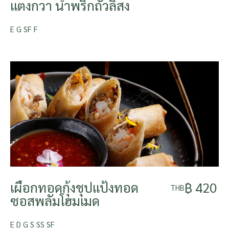
แตงกวา น้ำพริกถั่วลิสง
E G SF F
เผือกทอดกุ้งชุปแป้งทอด
฿ 420
THB
ซอสพลัมโฮมเมด
E D G S SS SF