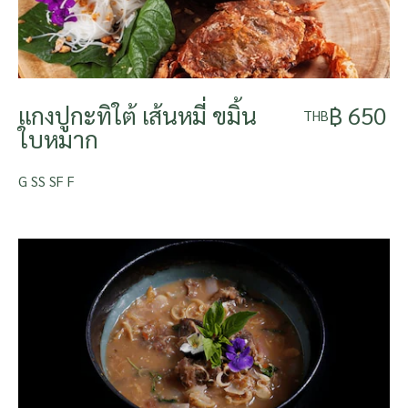
แกงปูกะทิใต้ เส้นหมี่ ขมิ้น
฿ 650
THB
ใบหมาก
G SS SF F