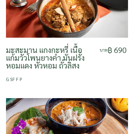
มะสะมาน แกงกะหรี่ เนื้อ
฿ 690
บาท
แก้มวัวโพนยางคำ มันฝรั่ง
หอมแดง หัวหอม ถั่วลิสง
G SF F P