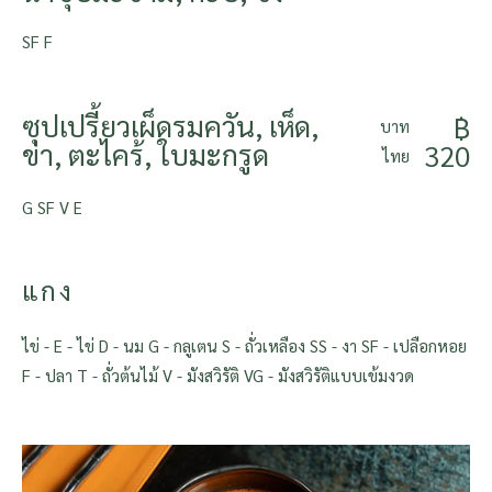
SF F
ซุปเปรี้ยวเผ็ดรมควัน, เห็ด,
฿
บาท
ข่า, ตะไคร้, ใบมะกรูด
320
ไทย
G SF V E
แกง
ไข่ - E - ไข่ D - นม G - กลูเตน S - ถั่วเหลือง SS - งา SF - เปลือกหอย
F - ปลา T - ถั่วต้นไม้ V - มังสวิรัติ VG - มังสวิรัติแบบเข้มงวด